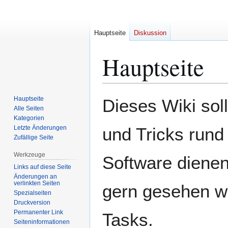
Hauptseite
Diskussion
Hauptseite
Zur
Zur
Hauptseite
Dieses Wiki soll
Navigation
Suche
Alle Seiten
Kategorien
springen
springen
Letzte Änderungen
und Tricks run
Zufällige Seite
Werkzeuge
Software dienen
Links auf diese Seite
Änderungen an
verlinkten Seiten
gern gesehen wi
Spezialseiten
Druckversion
Permanenter Link
Tasks.
Seiten­­informationen