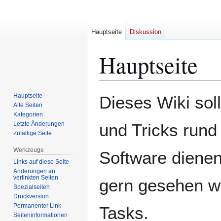
Hauptseite
Diskussion
Hauptseite
Zur
Zur
Hauptseite
Dieses Wiki soll
Navigation
Suche
Alle Seiten
Kategorien
springen
springen
Letzte Änderungen
und Tricks run
Zufällige Seite
Werkzeuge
Software dienen
Links auf diese Seite
Änderungen an
verlinkten Seiten
gern gesehen wi
Spezialseiten
Druckversion
Permanenter Link
Tasks.
Seiten­­informationen