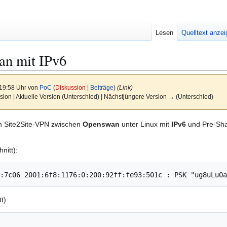
Lesen
Quelltext anze
n mit IPv6
 19:58 Uhr von
PoC
(
Diskussion
|
Beiträge
)
(Link)
sion | Aktuelle Version (Unterschied) | Nächstjüngere Version → (Unterschied)
ein Site2Site-VPN zwischen
Openswan
unter Linux mit
IPv6
und Pre-Sha
nitt):
t):