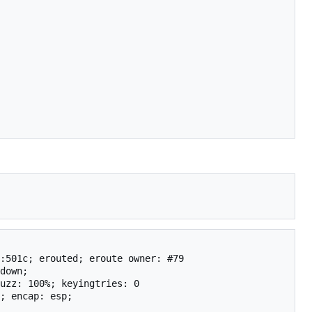
:501c; erouted; eroute owner: #79

down;

uzz: 100%; keyingtries: 0

; encap: esp;
