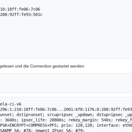
gelesen und die Connection gestartet werden:
ela-ci-v6

296:1:210:18ff:fe06:7c06...2001:6f8:1176:0:200:92ff:fe93
unset; dstip=unset; srcup=ipsec _updown; dstup=ipsec _up
: 3600s; ipsec_life: 28800s; rekey_margin: 540s; rekey_f
PSK+ENCRYPT+COMPRESS+PFS; prio: 128,128; interface: eth0
SAKMP SA: #78; newest IPsec SA: #79; 
