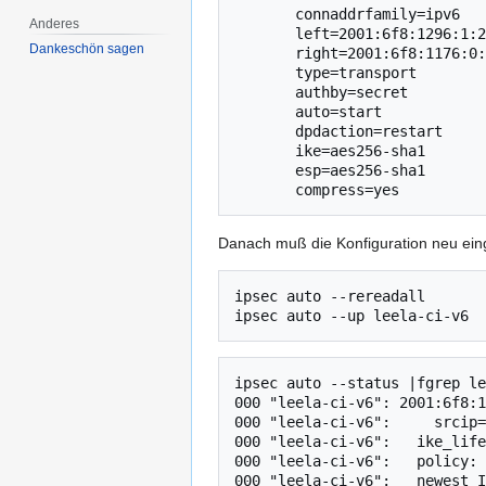
       connaddrfamily=ipv6

Anderes
       left=2001:6f8:1296:1:210:18ff:fe06:7c06

Dankeschön sagen
       right=2001:6f8:1176:0:200:92ff:fe93:501c

       type=transport

       authby=secret

       auto=start

       dpdaction=restart

       ike=aes256-sha1

       esp=aes256-sha1

Danach muß die Konfiguration neu ein
ipsec auto --rereadall

ipsec auto --status |fgrep le
000 "leela-ci-v6": 2001:6f8:1
000 "leela-ci-v6":     srcip=
000 "leela-ci-v6":   ike_life
000 "leela-ci-v6":   policy: 
000 "leela-ci-v6":   newest I