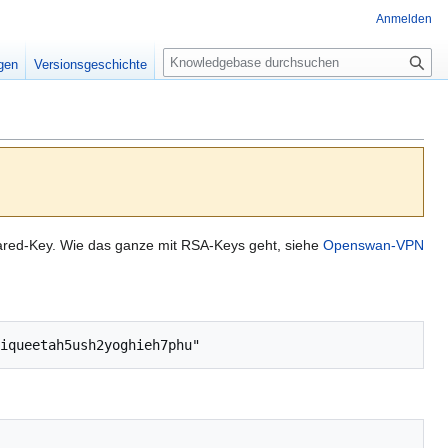
Anmelden
S
igen
Versionsgeschichte
u
c
h
e
red-Key. Wie das ganze mit RSA-Keys geht, siehe
Openswan-VPN