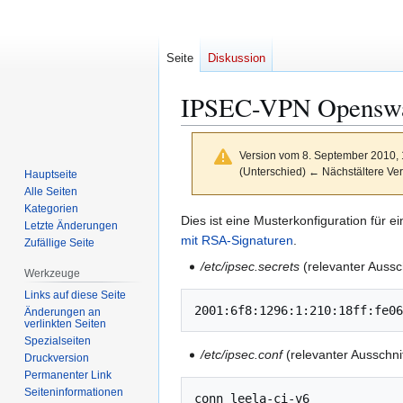
Seite
Diskussion
IPSEC-VPN Openswa
Version vom 8. September 2010,
(Unterschied) ← Nächstältere Ver
Hauptseite
Alle Seiten
Kategorien
Zur
Zur
Dies ist eine Musterkonfiguration für 
Letzte Änderungen
Navigation
Suche
mit RSA-Signaturen
.
Zufällige Seite
springen
springen
/etc/ipsec.secrets
(relevanter Aussch
Werkzeuge
Links auf diese Seite
Änderungen an
verlinkten Seiten
Spezialseiten
/etc/ipsec.conf
(relevanter Ausschnit
Druckversion
Permanenter Link
Seiten­­informationen
conn leela-ci-v6
