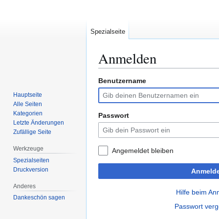
Spezialseite
Anmelden
Benutzername
Zur
Zur
Navigation
Suche
Hauptseite
springen
springen
Alle Seiten
Kategorien
Passwort
Letzte Änderungen
Zufällige Seite
Werkzeuge
Angemeldet bleiben
Spezialseiten
Druckversion
Anmeld
Anderes
Hilfe beim A
Dankeschön sagen
Passwort ver