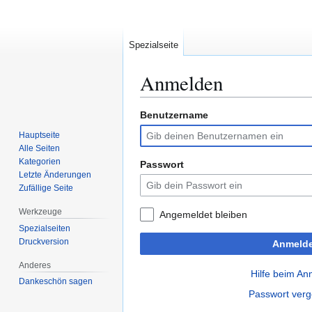
Spezialseite
Anmelden
Benutzername
Zur
Zur
Navigation
Suche
Hauptseite
springen
springen
Alle Seiten
Kategorien
Passwort
Letzte Änderungen
Zufällige Seite
Werkzeuge
Angemeldet bleiben
Spezialseiten
Druckversion
Anmeld
Anderes
Hilfe beim A
Dankeschön sagen
Passwort ver