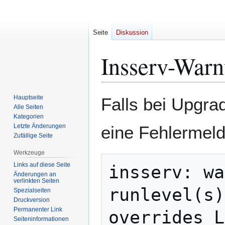
Seite
Diskussion
Insserv-Warn
Zur
Zur
Hauptseite
Falls bei Upgra
Navigation
Suche
Alle Seiten
Kategorien
springen
springen
Letzte Änderungen
eine Fehlermeld
Zufällige Seite
Werkzeuge
Links auf diese Seite
insserv: wa
Änderungen an
verlinkten Seiten
runlevel(s)
Spezialseiten
Druckversion
Permanenter Link
Seiten­­informationen