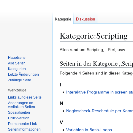
Kategorie
Diskussion
Kategorie
:
Scripting
Zur
Zur
Alles rund um Scripting, , Perl, usw.
Navigation
Suche
Hauptseite
Seiten in der Kategorie „Scri
springen
springen
Alle Seiten
Kategorien
Folgende 4 Seiten sind in dieser Kateg
Letzte Änderungen
Zufällige Seite
I
Werkzeuge
Interaktive Programme in screen st
Links auf diese Seite
N
Änderungen an
verlinkten Seiten
Nagioscheck-Reschedule per Kom
Spezialseiten
Druckversion
V
Permanenter Link
Seiten­­informationen
Variablen in Bash-Loops