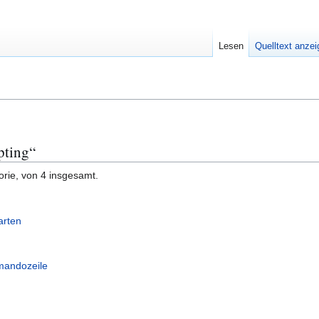
Lesen
Quelltext anze
pting“
orie, von 4 insgesamt.
arten
mandozeile